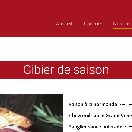
raiteur
Nos menus
Charcuterie
Photos
N
Accueil
Traiteur
Nos me
Gibier de saison
Faisan à la normande
Chevreuil sauce Grand Ven
Sanglier sauce poivrade