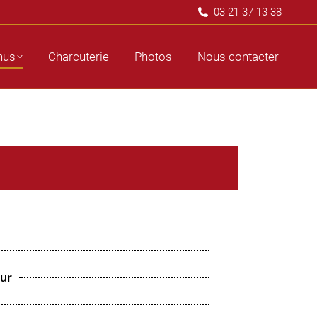
03 21 37 13 38
ous contacter
nus
Charcuterie
Photos
Nous contacter
eur