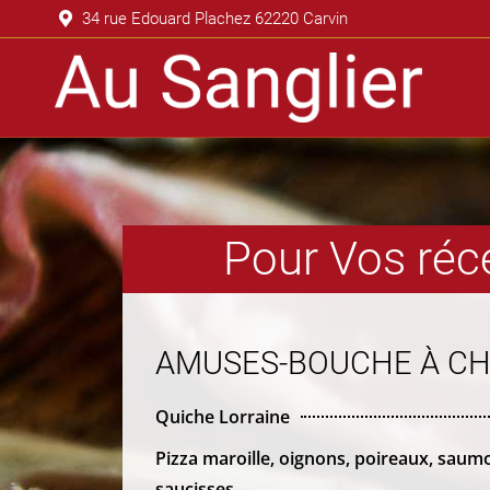
34 rue Edouard Plachez 62220 Carvin
Accueil
T
Pour Vos réce
AMUSES-BOUCHE À C
Quiche Lorraine
Pizza maroille, oignons, poireaux, saum
saucisses