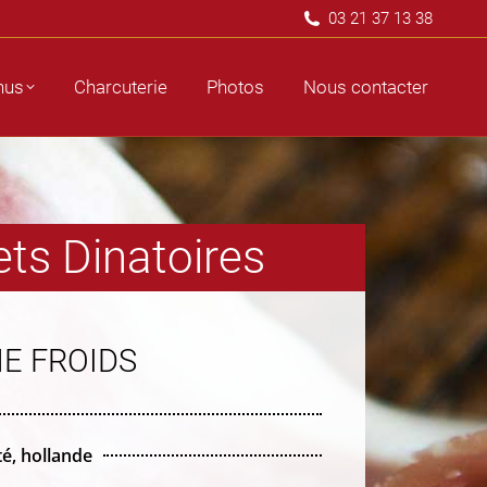
03 21 37 13 38
ous contacter
nus
Charcuterie
Photos
Nous contacter
ets Dinatoires
E FROIDS
é, hollande