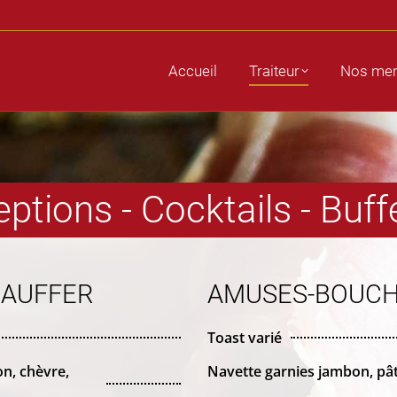
raiteur
Nos menus
Charcuterie
Photos
N
Accueil
Traiteur
Nos me
ptions - Cocktails - Buff
HAUFFER
AMUSES-BOUCH
Toast varié
on, chèvre,
Navette garnies jambon, pât